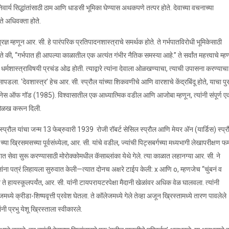
िवार्य सिद्धांतांसाठी ठाम आणि धाडसी भूमिका घेण्यास अथकपणे तत्पर होते. देवाच्या वचनाच्या
 ते अधिवक्ता होते.
त्रज्ञ म्हणून आर. सी. हे पारंपरिक प्रतिपादनशास्त्राचे समर्थक होते. ते गर्भपातविरोधी भूमिकेसाठी
ोते की, “गर्भपात ही आपल्या काळातील एक अत्यंत गंभीर नैतिक समस्या आहे.” ते सर्वांत महत्त्वाचे म्ह
च्या धर्मशास्त्राविषयी प्रचंड ओढ होती. त्याद्वारे त्यांना देवाला ओळखण्याचा, त्याची उपासना करण्याचा
ग सापडला. ‘देवशास्त्र’ हेच आर. सी. स्प्रौल यांच्या शिकवणीचे आणि वारशाचे केंद्रबिंदू होते, याचा पु
होलीनेस ऑफ गॉड (1985). विश्वासातील एक आध्यात्मिक वडील आणि आजोबा म्हणून, त्यांनी संपूर्ण ए
 ओळख करून दिली.
ल्स स्प्रौल यांचा जन्म 13 फेब्रुवारी 1939 रोजी रॉबर्ट सेसिल स्प्रौल आणि मेयर अ‍ॅन (यार्डिस) स्प्
्या ख्रिसमसच्या पूर्वसंध्येला, आर. सी. यांचे वडील, ज्यांची पिट्सबर्गच्या मध्यभागी लेखापरीक्षण फर्
न्यात सेवा सुरू करण्यासाठी मोरोक्कोमधील कॅसाब्लांका येथे गेले. त्या काळात लहानग्या आर. सी. ने
ंना पत्रं लिहायला सुरुवात केली—त्यात दोनच अक्षरे टाईप केली: x आणि o, म्हणजेच “चुंबनं व
ते हायस्कूलपर्यंत, आर. सी. यांनी टायपरायटरपेक्षा मैदानी खेळांवर अधिक वेळ घालवला. त्यांनी
ध्ये क्रीडा-शिष्यवृत्ती प्रवेश घेतला. ते कॉलेजमध्ये गेले तेव्हा अजून ख्रिस्तामध्ये तारण पावलेले
यांनी प्रभु येशू ख्रिस्ताला स्वीकारले.