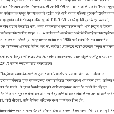
्यांचे पहिले पुस्तक प्रकाशित केले:
द सिम्बॉल: अ‍ॅन एक्सपोझिशन ऑफ द अपोस्टल्स क्रीड
. या
हिले होते: “वेस्टाला समर्पित: रोमकरांसाठी ती एक देवी होती; पण माझ्यासाठी, ती एक देवभीरू व सद्गुण
च्या धर्मशास्त्रज्ञ म्हणून येणाऱ्या कार्याचे प्रतीक आहे, आणि त्यांच्या पहिल्या पुस्तकाचे समर्पण त्यांच्
 मृत्यूपर्यंत त्यांनी शंभराहून अधिक पुस्तके लिहिली होती. यामध्ये मुलांची पुस्तके, एक कादंबरी,
ल तीन खंडांचे विस्तारित भाष्य, अनेक बायबलसंबंधी पुस्तकांवरील भाष्ये, आणि सिद्धांत व ख्रिस्ती
वरील पुस्तके समाविष्ट आहेत. 1984 साली त्यांनी
क्लासिकल अपोलोजेटिक्स
हे पुस्तक सहलेख
ांनी
चोजन बाय गॉड
हे प्रभावी पुस्तक प्रकाशित केले. 1985 मध्ये त्यांनी विसाव्या शतकातील
की एक
द होलिनेस ऑफ गॉड
लिहिले. आर. सी. स्प्रौल हे
रिफॉर्मेशन स्टडी बायबल
चे प्रमुख संपादक ह
ली. त्यांचा मित्र व संगीतकार जेफ लिपेनकॉट यांच्याबरोबरच्या सहकार्यामुळे
ग्लोरी टू द होली वन
2017) या दोन संगीतमय सीडी तयार झाल्या.
ा संगीतप्रेमाचा स्वाभाविक आणि आयुष्यभर चाललेल्या ओघाचा एक भाग होता. वेस्टा यांच्यासह
रेस्बिटेरियन चर्चमधील युवक गायनमंडळात, तसेच शाळेतील गायनगटांमध्ये भाग घेतला होता. शाळेच्या 
जात गीत गायचे . ते कुशल पियानोवादक होते, आणि आयुष्याच्या उत्तरार्धात त्यांनी सेंट अँड्र्यूज
हायोलिन शिकण्यास सुरुवात केली.आर.सी. यांना चित्रकलेचीही आवड होती. ते एक उत्साही आणि प्रव
 जाणं, कोडी सोडवणं, आणि विशेषतः चरित्रपर ग्रंथ वाचणं फार प्रिय होतं.
िक्षक होते— त्यांनी सामान्य ख्रिस्ती लोकांना ठोस धर्मशास्त्र शिकवण्याच्या सेवेस आपलं संपूर्ण ज