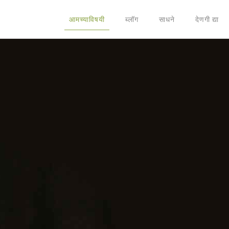
आमच्याविषयी
ब्लॉग
साधने
देणगी द्या