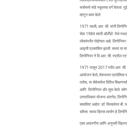
फिलाडेल्फियामधील टेंपल युनिव्हर्सिट
चर्चमध्ये संडे स्कूलचा वर्ग घेतला.
म्हणून काम केले.
1971 साली, आर. सी. यांनी लिगोनियर 
सेवा 1984 साली ऑर्लॅंडो येथे स्थ
लोकांपर्यंत पोहोचत आहे. लिगोनियर
आवृत्ती प्रकाशित झाली. सध्या या
लिगोनियर ने दि आर. सी. स्प्रौल स्
1971 पासून 2017 पर्यंत आर. सी. स्प
आयोजन केले, देशभरात प्रादेशिक परि
तसेच, या सेवेमार्फत विविध शिक्षणमा
आणि लिगोनियर अ‍ॅप सुरू केले. कोण
उत्तराधिकार योजना अंतर्गत, लिगो
समाविष्ट आहेत: डॉ. सिन्‍क्लेयर बी. फर्
थॉमस. सध्या क्रिस लार्सन हे लिगोन
एका आदरणीय आणि अनुभवी ख्रिस्ती ने