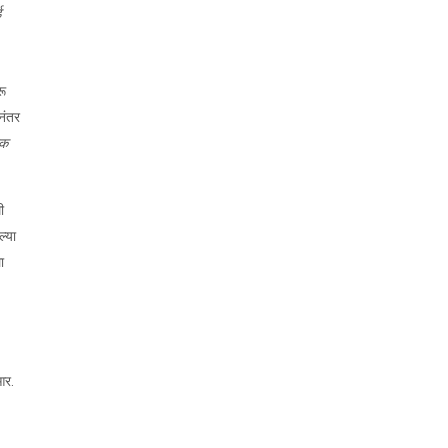
ड
रू
ानंतर
िक
ी
ल्या
ा
आर.