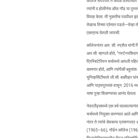
कॉलेज संपेपर्यंत ते केवळ विश्वासात आ
त्यांनी द होलीनेस ऑफ गॉड या पुस्त
विवाह केला. ती नुकतीच पदवीधर झाली 
तेव्हाच तिच्या प्रेमात पडले—तेव्हा त
एकत्रच घेतली जायची.
कॉलेजनंतर आर. सी. स्प्रौल यांनी पि
आर.सी. म्हणाले होते, “गर्स्टनरशिवाय 
प्रिस्बिटेरियन चर्चमध्ये आपली पहिल
कामगार होते, आणि त्यांपैकी बहुतांश 
युनिव्हर्सिटीमध्ये जी.सी. बर्कौव्हर 
आणि पाठ्यपुस्तकं वाचून. 2016 मध्ये
भाषा पुन्हा शिकण्याचा आनंद घेतला.
नेदरलँड्समध्ये एक वर्ष घालवल्यानंत
चर्चमध्ये नियुक्त करण्यात आले आणि
नंतर ते त्यांचे सेवकत्व प्रमाणपत्र 
(1965–66), गॉर्डन कॉलेज (1966–6