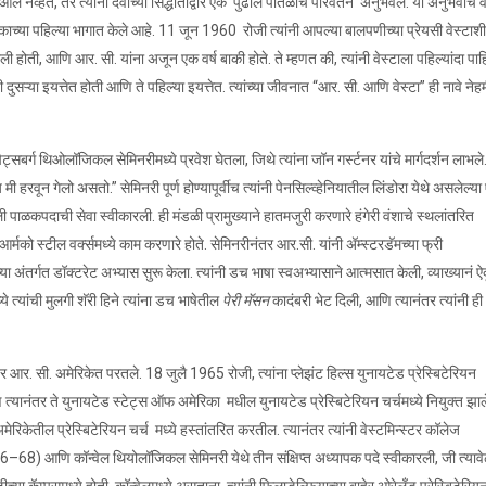
ले नव्हते, तर त्यांनी देवाच्या सिद्धांताद्वारे एक ‘पुढील पातळीचे परिवर्तन’ अनुभवले. या अनुभवाचे व
काच्या पहिल्या भागात केले आहे. 11 जून 1960 रोजी त्यांनी आपल्या बालपणीच्या प्रेयसी वेस्टाशी
होती, आणि आर. सी. यांना अजून एक वर्ष बाकी होते. ते म्हणत की, त्यांनी वेस्टाला पहिल्यांदा पाह
ी दुसऱ्या इयत्तेत होती आणि ते पहिल्या इयत्तेत. त्यांच्या जीवनात “आर. सी. आणि वेस्टा” ही नावे नेह
ट्सबर्ग थिओलॉजिकल सेमिनरीमध्ये प्रवेश घेतला, जिथे त्यांना जॉन गर्स्टनर यांचे मार्गदर्शन लाभले
मी हरवून गेलो असतो.” सेमिनरी पूर्ण होण्यापूर्वीच त्यांनी पेनसिल्व्हेनियातील लिंडोरा येथे असलेल्या
ी पाळकपदाची सेवा स्वीकारली. ही मंडळी प्रामुख्याने हातमजुरी करणारे हंगेरी वंशाचे स्थलांतरित
आर्मको स्टील वर्क्समध्ये काम करणारे होते. सेमिनरीनंतर आर.सी. यांनी अ‍ॅम्स्टरडॅमच्या फ्री
यांच्या अंतर्गत डॉक्टरेट अभ्यास सुरू केला. त्यांनी डच भाषा स्वअभ्यासाने आत्मसात केली, व्याख्यानं 
 त्यांची मुलगी शॅरी हिने त्यांना डच भाषेतील
पेरी मॅसन
कादंबरी भेट दिली, आणि त्यानंतर त्यांनी ही
र आर. सी. अमेरिकेत परतले. 18 जुलै 1965 रोजी, त्यांना प्लेझंट हिल्स युनायटेड प्रेस्बिटेरियन
 त्यानंतर ते युनायटेड स्टेट्स ऑफ अमेरिका मधील युनायटेड प्रेस्बिटेरियन चर्चमध्ये नियुक्त झाल
अमेरिकेतील प्रेस्बिटेरियन चर्च मध्ये हस्तांतरित करतील. त्यानंतर त्यांनी वेस्टमिन्स्टर कॉलेज
8) आणि कॉन्वेल थियोलॉजिकल सेमिनरी येथे तीन संक्षिप्त अध्यापक पदे स्वीकारली, जी त्यावे