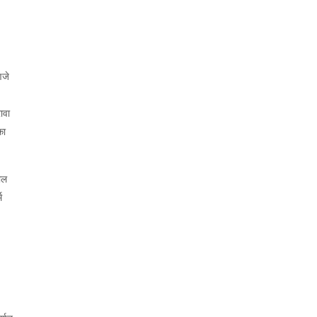
णजे
रावा
का
रौल
म