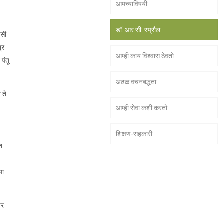
आमच्याविषयी
डॉ. आर.सी. स्प्रौल
यसी
्र
आम्ही काय विश्वास ठेवतो
पंतू
अढळ वचनबद्धता
 ते
आम्ही सेवा कशी करतो
शिक्षण-सहकारी
त
या
पर