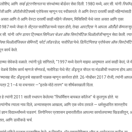
ेलोशिप
, आणि
सर्व्ह इंटरनॅशनल
या संस्थांच्या बोर्डवर सेवा दिली. 1980 मध्ये, आर.सी. यांनी
रिफॉर्म्
जी
आणि
अ‍ॅपॉलोजेटिक्स
चे प्रोफेसर म्हणून पद स्वीकारले. ते आणि वेस्टा दरवर्षी काही महिन्यांसाठी
 असत आणि ते आणि वेस्टा दरवर्षी काही महिने जॅक्सन, मिसिसिपी येथे जात असत आणि एका
87 मध्ये जेव्हा ते
सेंट्रल फ्लोरिडा
मध्ये राहत होते, तेव्हा
आरटीएस
ने आपला
ऑर्लॅंडो कॅम्पस
सु
सी. यांनी
जॉन डायर ट्रिम्बल सिनिअर चेअर ऑफ सिस्टेमॅटिक थिऑलॉजी
म्हणून सेवा केली. त्य
ॉक्स थिऑलॉजिकल सेमिनरी
,
फोर्ट लॉडरडेल
,
फ्लोरिडा
येथे
डिस्टिंग्विश्ड प्रोफेसर ऑफ सिस्टेमॅट
ून कार्य केले.
्या सेवेकडे वळाले. त्यांनी पुढे सांगितले, “1997 मध्ये देवाने माझ्या आयुष्यात असं काही केलं, जे म
ा वेळचे विशेष कार्य म्हणजे सॅनफर्ड, फ्लोरिडा येथे सेंट अँड्र्यूज चॅपल या मंडळीची स्थापना होय.आप
 यांच्यासह सेंट अँड्र्यूजचे सहकारी पाळक म्हणून कार्यरत होते. 26 नोव्हेंबर 2017 रोजी, त्यांनी आपल
 पत्र 2:1–4 या वचनावर —“इतके मोठे तारण” या शीर्षकाखाली दिला.
प्रौल हे त्यांनी 2011 साली स्थापन केलेल्या “रिफॉर्मेशन बायबल कॉलेज” चे कुलगुरू होते. या
ून त्यांनीच त्याला नाव दिले, अभ्यासक्रम आखला, आणि एक ध्येय ठरवले — धर्मसुधारित शास्त्रीय
लचं ज्ञान विद्यार्थ्यांमध्ये घडवणं. लिगोनियर प्रशासन इमारतीतील आपल्या कार्यालयाच्या खिडकीतून, 
त, आणि डावीकडे चर्च.