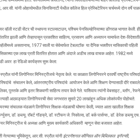
ीच्या कॅम्पसमध्ये होती. कॉन्वेलमध्ये असताना, त्यांनी फिलाडेल्फियाच्या बाहेर ओरेलँड प्रेस्बिटेरिय
 पुढे, आर.सी. यांनी ओहायोमधील सिनसिनाटी येथील कॉलेज हिल प्रेस्बिटेरियन चर्चमध्ये दोन वर्षे पा
व्हॅली स्टडी सेंटर ची स्थापना स्टाल्सटाउन, पश्चिम पेनसिल्व्हेनियाच्या डोंगराळ भागात केली. ही
लांतरित झाली आणि तेव्हापासून प्रकाशित साहित्य, प्रसारण आणि अध्यापन यामार्फत देश-विदेशात
 व्हॅलीमध्ये असतानाच, 1977 साली या सेवेमार्फत टेबलटॉक या दैनिक भक्तीपर मासिकाची पहिली
 मासिकाच्या एक लाख प्रती वितरित होतात आणि अंदाजे अडीच लाख वाचक आहेत. 1982 मध्ये
टडी अवर हा रेडिओ कार्यक्रम सुरू केला.
्रौल यांनी लिगोनियर मिनिस्ट्रीजचे नेतृत्व केले. या काळात लिगोनियरने दरवर्षी राष्ट्रीय परिषदां
षदांचे संचालन केले, आंतरराष्ट्रीय परिषदांचे आयोजन केले आणि शिक्षण देण्यासाठी दौरे राबवले
लिका, पुस्तके आणि इतर शिकवणी साहित्य तयार केले गेले. याशिवाय त्यांनी वेबसाइट , ब्लॉग , रेफने
त्याही आठवड्यात लिगोनियरची सेवा जगभरात सुमारे 20 लाखांहून अधिक लोकांपर्यंत पोहोचते.
नियरच्या संचालक मंडळाने लिगोनियर शिक्षक-मंडळाची घोषणा केली, ज्यात आता खालील शिक्षक
ग्युसन, डॉ. डब्ल्यू. रॉबर्ट गॉडफ्रे, डॉ. स्टीफन जे. निकोल्स, डॉ. बर्क पार्सन्स , डॉ. डेरेक डब्ल्यू.एच.
ियर मिनिस्ट्रीज चे अध्यक्ष आणि मुख्य कार्यकारी अधिकारी म्हणून सेवा बजावत आहेत.
त्याच्या भूमिकेतून, आर.सी. स्प्रौल यांनी
इंटरनॅशनल कौन्सिल ऑन बिब्लिकल
इनॅरन्सी
,