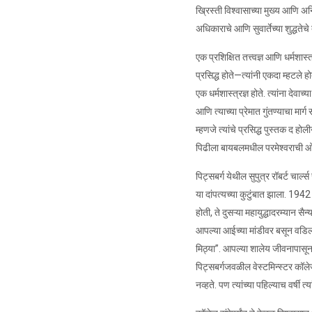
ख्रिस्ती विश्वासाच्या मुख्य आणि अन
अधिकाराचे आणि सुवार्तेच्या शुद्धतेचे
एक प्रशिक्षित तत्त्वज्ञ आणि धर्मशास्
प्रसिद्ध होते—त्यांनी एकदा म्हटले ह
एक धर्मशास्त्रज्ञ होते. त्यांना देवा
आणि त्याच्या प्रेमात गुंतण्याचा मार्
म्हणजे त्यांचे प्रसिद्ध पुस्तक द 
पिढीला बायबलमधील परमेश्वराची
पिट्सबर्ग येथील सुपुत्र रॉबर्ट चार्
या दांपत्यच्या कुटुंबात झाला. 1942 च
होती, ते दुसऱ्या महायुद्धादरम्यान सै
आपल्या आईच्या मांडीवर बसून वडिला
मिठ्या”. आपल्या शालेय जीवनापासून 
पिट्सबर्गजवळील वेस्टमिन्स्टर कॉलेजम
नव्हते. पण त्यांच्या पहिल्याच वर्षी त्