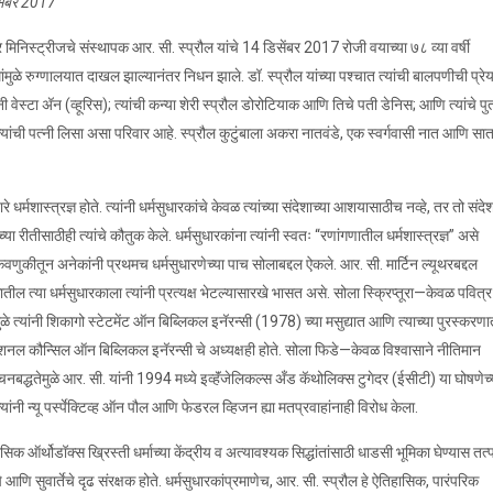
सेंबर 2017
मिनिस्ट्रीजचे संस्थापक आर. सी. स्प्रौल यांचे 14 डिसेंबर 2017 रोजी वयाच्या ७८ व्या वर्षी
ांमुळे रुग्णालयात दाखल झाल्यानंतर निधन झाले. डॉ. स्प्रौल यांच्या पश्चात त्यांची बालपणीची प्रे
्नी वेस्टा अ‍ॅन (व्हूरिस); त्यांची कन्या शेरी स्प्रौल डोरोटियाक आणि तिचे पती डेनिस; आणि त्यांचे पुत
यांची पत्नी लिसा असा परिवार आहे. स्प्रौल कुटुंबाला अकरा नातवंडे, एक स्वर्गवासी नात आणि सात 
 धर्मशास्त्रज्ञ होते. त्यांनी धर्मसुधारकांचे केवळ त्यांच्या संदेशाच्या आशयासाठीच नव्हे, तर तो संदेश
्या रीतीसाठीही त्यांचे कौतुक केले. धर्मसुधारकांना त्यांनी स्वतः “रणांगणातील धर्मशास्त्रज्ञ” असे
िकवणुकीतून अनेकांनी प्रथमच धर्मसुधारणेच्या पाच सोलाबद्दल ऐकले. आर. सी. मार्टिन ल्यूथरबद्दल
त्या धर्मसुधारकाला त्यांनी प्रत्यक्ष भेटल्यासारखे भासत असे. सोला स्क्रिप्तूरा—केवळ पवित्र
मुळे त्यांनी शिकागो स्टेटमेंट ऑन बिब्लिकल इनॅरन्सी (1978) च्या मसुद्यात आणि त्याच्या पुरस्करणा
नॅशनल कौन्सिल ऑन बिब्लिकल इनॅरन्सी चे अध्यक्षही होते. सोला फिडे—केवळ विश्वासाने नीतिमान
वचनबद्धतेमुळे आर. सी. यांनी 1994 मध्ये इव्हॅंजेलिकल्स अँड कॅथोलिक्स टुगेदर (ईसीटी) या घोषणेच्
यांनी न्यू पर्स्पेक्टिव्ह ऑन पौल आणि फेडरल व्हिजन ह्या मतप्रवाहांनाही विरोध केला.
िक ऑर्थोडॉक्स ख्रिस्ती धर्माच्या केंद्रीय व अत्यावश्यक सिद्धांतांसाठी धाडसी भूमिका घेण्यास तत्
े आणि सुवार्तेचे दृढ संरक्षक होते. धर्मसुधारकांप्रमाणेच, आर. सी. स्प्रौल हे ऐतिहासिक, पारंपरिक