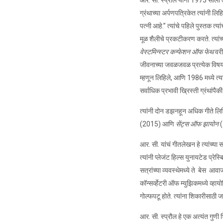
आर. सी. स्प्रौल यांनी 1973 साली त
ग्रंथाच्या अर्पणपत्रिकेत त्यांनी लि
पत्नी आहे.” त्यांचे पहिले पुस्तक त्यां
मूळ शैलीचे प्रकटीकरण करते. त्यांच्या
वेस्टमिन्स्टर कन्फेशन ऑफ फेथ
वरी
जीवनाच्या जवळजवळ प्रत्येक विषया
म्हणून लिहिले, आणि 1986 मध्ये त्य
सर्वाधिक प्रभावी ख्रिस्ती ग्रंथांपै
त्यांनी दोन डझनहून अधिक गीते लिहि
(2015) आणि
सेंट्स ऑफ झायोन
(
आर. सी. यांचं गीतलेखन हे त्यांच्य
त्यांनी प्लेजंट हिल्स युनायटेड प्
सत्रांच्या व्यवस्थेमध्ये ते बेस आवा
कॉन्सर्व्हेटरी ऑफ म्युझिकमध्ये व्
गोल्फपटू होते. त्यांना शिकारीसाठी
आर. सी. स्प्रौल हे एक अत्यंत गुणी श