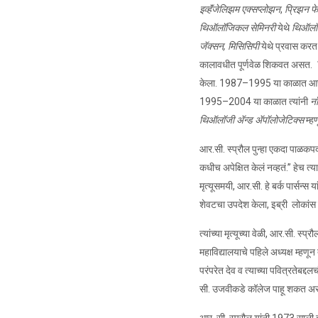
इव्हॅंजेलिझम एक्सप्लोझन
,
प्रिझन फ
थिऑलॉजिकल सेमिनरी
येथे
थिऑलॉ
जॅक्सन
,
मिसिसिपी
येथे प्रवास करत
कालावधीत पूर्णवेळ शिकवत असत. 19
केला. 1987–1995 या काळात आर.
1995–2004 या काळात त्यांनी
न
थिऑलॉजी अ‍ॅन्ड अ‍ॅपॉलोजेटिक्स
म्हण
आर.सी. स्प्रौल पुन्हा एकदा पाळकपदाच
कधीच अपेक्षित केलं नव्हतं.” हेच त्य
मृत्यूसमयी, आर.सी. हे बर्क पार्सन्स
शेवटचा उपदेश केला, इब्री लोकांस
त्यांच्या मृत्यूच्या वेळी, आर.सी. स्
महाविद्यालयाचे पहिले अध्यक्ष म्हण
परंपरेत देव व त्याच्या पवित्रतेबद्द
सी. उजवीकडे कॉलेज पाहू शकत अस