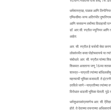
स्टीफन निकोल्स यांचे शब्द, 14 डि
धर्मशास्त्रज्ञ, पाळक आणि लिगोनियर 
एम्फिसीमा-जन्य अतिगंभीर दुष्परिणाम
आणि सत्तावन्न वर्षांच्या विवाहाची पत
डॉ. आर.सी. स्प्रौल ज्युनियर आणि त्
आहेत.
आर. सी. स्प्रौल हे चर्चची सेवा करणारे
लोकांपर्यंत कसा पोहोचवायचे या त्यांच
संबोधले. आर. सी. स्प्रौल यांच्या श
शिकवत असताना जणू 16व्या शतकातील 
शास्त्र—याप्रती त्यांच्या बांधिलकी
महत्त्वाची भूमिका बजावली. ते इंटर
ठरविले जाणे—याप्रतीच्या त्यांच्या 
विरोधात धाडसी भूमिका घेतली. पुढे त्
धर्मसुधारकांप्रमाणेच आर. सी. ऐतिहास
होते. ते देवाच्या वचनाच्या अधिकाराच