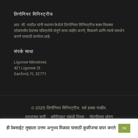
लिगोनियर मिनिस्ट्रीज
आर. सी. स्प्रौल यांनी स्थापन केलेले लिगोनियर मिनिस्ट्रीज शक्य तितक्या
लोकांपर्यंत देवाच्या पवित्रतेचे संपूर्ण सत्य जाहीर करणे, शिकवणे आणि त्याचे समर्थन
करणे यासाठी कार्यरत आहे.
संपर्क साधा
Ligonier Ministries
421 Ligonier Ct.
Sanford, FL 32771
© 2025 लिगोनियर मिनिस्ट्रीज. सर्व हक्क राखीव.
वापराच्या शर्ती
कॉपीराइट संबंधी नियम
गोपनीयता धोरण
ही वेबसाईट तुम्हाला उत्तम अनुभव मिळावा यासाठी कुकीजचा वापर करते
OK