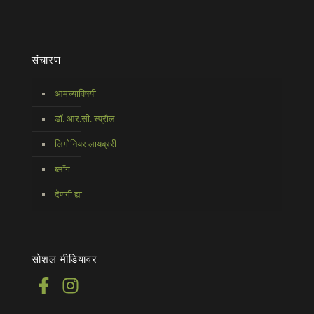
संचारण
आमच्याविषयी
डॉ. आर.सी. स्प्रौल
लिगोनियर लायब्ररी
ब्लॉग
देणगी द्या
सोशल मीडियावर