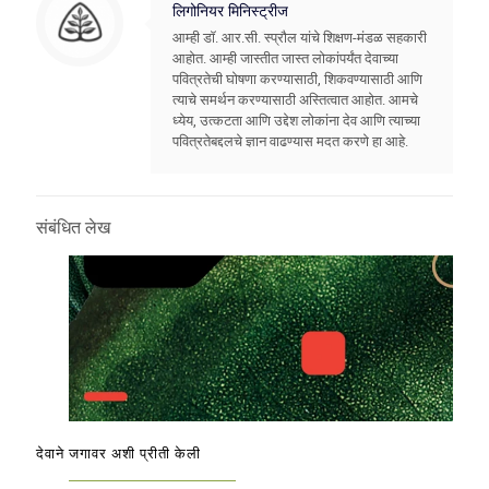
लिगोनियर मिनिस्ट्रीज
आम्ही डॉ. आर.सी. स्प्रौल यांचे शिक्षण-मंडळ सहकारी
आहोत. आम्ही जास्तीत जास्त लोकांपर्यंत देवाच्या
पवित्रतेची घोषणा करण्यासाठी, शिकवण्यासाठी आणि
त्याचे समर्थन करण्यासाठी अस्तित्वात आहोत. आमचे
ध्येय, उत्कटता आणि उद्देश लोकांना देव आणि त्याच्या
पवित्रतेबद्दलचे ज्ञान वाढण्यास मदत करणे हा आहे.
संबंधित लेख
देवाने जगावर अशी प्रीती केली