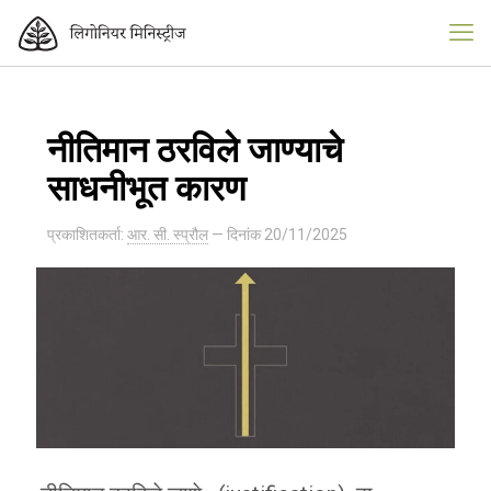
नीतिमान ठरविले जाण्याचे
साधनीभूत कारण
प्रकाशितकर्ता:
आर. सी. स्प्रौल
— दिनांक
20/11/2025