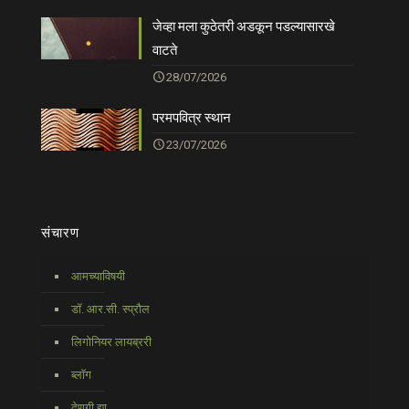
जेव्हा मला कुठेतरी अडकून पडल्यासारखे
वाटते
28/07/2026
परमपवित्र स्थान
23/07/2026
संचारण
आमच्याविषयी
डॉ. आर.सी. स्प्रौल
लिगोनियर लायब्ररी
ब्लॉग
देणगी द्या