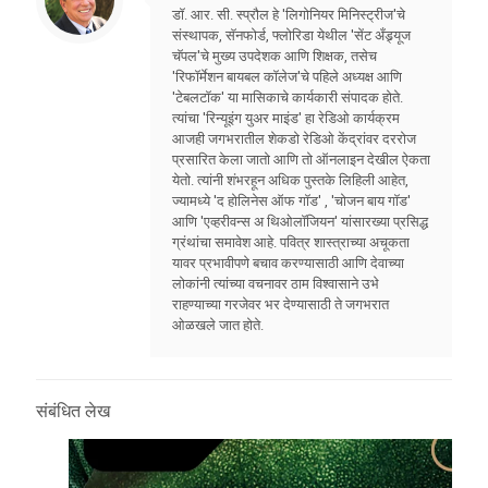
डॉ. आर. सी. स्प्रौल हे 'लिगोनियर मिनिस्ट्रीज'चे
संस्थापक, सॅनफोर्ड, फ्लोरिडा येथील 'सेंट अँड्र्यूज
चॅपल'चे मुख्य उपदेशक आणि शिक्षक, तसेच
'रिफॉर्मेशन बायबल कॉलेज'चे पहिले अध्यक्ष आणि
'टेबलटॉक' या मासिकाचे कार्यकारी संपादक होते.
त्यांचा 'रिन्यूइंग युअर माइंड' हा रेडिओ कार्यक्रम
आजही जगभरातील शेकडो रेडिओ केंद्रांवर दररोज
प्रसारित केला जातो आणि तो ऑनलाइन देखील ऐकता
येतो. त्यांनी शंभरहून अधिक पुस्तके लिहिली आहेत,
ज्यामध्ये 'द होलिनेस ऑफ गॉड' , 'चोजन बाय गॉड'
आणि 'एव्हरीवन्स अ थिओलॉजियन' यांसारख्या प्रसिद्ध
ग्रंथांचा समावेश आहे. पवित्र शास्त्राच्या अचूकता
यावर प्रभावीपणे बचाव करण्यासाठी आणि देवाच्या
लोकांनी त्यांच्या वचनावर ठाम विश्वासाने उभे
राहण्याच्या गरजेवर भर देण्यासाठी ते जगभरात
ओळखले जात होते.
संबंधित लेख