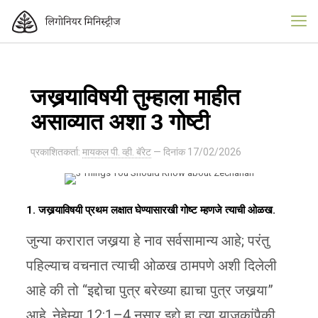
जखर्‍याविषयी तुम्हाला माहीत
असाव्यात अशा 3 गोष्टी
प्रकाशितकर्ता:
मायकल पी. व्ही. बॅरेट
— दिनांक
17/02/2026
1. जखर्‍याविषयी प्रथम लक्षात घेण्यासारखी गोष्ट म्हणजे त्याची ओळख.
जुन्या करारात जखर्‍या हे नाव सर्वसामान्य आहे; परंतु
पहिल्याच वचनात त्याची ओळख ठामपणे अशी दिलेली
आहे की तो “इद्दोचा पुत्र बरेख्या ह्याचा पुत्र जखर्‍या”
आहे. नेहेम्या 12:1–4 नुसार इद्दो हा त्या याजकांपैकी