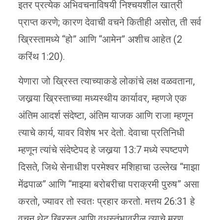
इतर प्रत्येक अभिवचनाविषयी निश्चयशील खात्री
प्राप्त करणे; कारण देवाची वचने कितीही असोत, ती सर्व
ख्रिस्तामध्ये “हो” आणि “आमेन” अशीच आहेत (2
करिंथ 1:20).
येणारा जो ख्रिस्त त्याच्याकडे लोकांचे लक्ष वळवताना,
जखर्‍या ख्रिस्ताच्या मध्यस्थीय कार्यावर, म्हणजे एक
अंतिम आदर्श संदेष्टा, अंतिम याजक आणि राजा म्हणून
त्याचे कार्य, यावर विशेष भर देतो. देवाचा प्रतिनिधी
म्हणून त्यांचे संदेष्टेपद हे जखर्‍या 13:7 मध्ये स्पष्टपणे
दिसते, जिथे सेनाधीश परमेश्वर मशिहाचा उल्लेख “माझा
मेंढपाळ” आणि “माझ्या बरोबरीचा पराक्रमी पुरुष” असा
करतो, ज्यावर तो स्वतः प्रहार करतो. मत्तय 26:31 हे
वचन थेट ख्रिस्त आणि वधस्तंभावरील त्याचे मरण