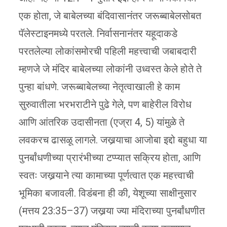
एक होता, जे बाबेलच्या बंदिवासानंतर जरूब्बाबेलसोबत
पॅलेस्टाइनमध्ये परतले. निर्वासनानंतर यहूदाकडे
परतलेल्या लोकांसमोरची पहिली महत्त्वाची जबाबदारी
म्हणजे जे मंदिर बाबेलच्या लोकांनी उध्वस्त केले होते ते
पुन्हा बांधणे. जरूब्बाबेलच्या नेतृत्वाखाली हे काम
सुरुवातीला भरभराटीने पुढे गेले, पण बाहेरील विरोध
आणि आंतरिक उदासीनता (एज्रा 4, 5) यांमुळे ते
लवकरच ढासळू लागले. जखर्‍याचा आजोबा इद्दो बहुधा या
पुनर्बांधणीच्या प्रारंभीच्या टप्प्यात सक्रिय होता, आणि
स्वतः जखर्‍याने त्या कामाच्या पूर्णत्वात एक महत्त्वाची
भूमिका बजावली. विडंबना ही की, येशूच्या साक्षीनुसार
(मत्तय 23:35–37) जखर्‍या ज्या मंदिराच्या पुनर्बांधणीत