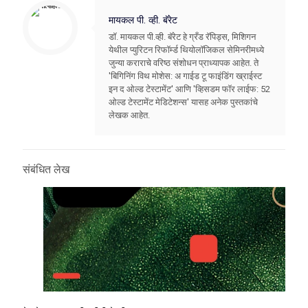
मायकल पी. व्ही. बॅरेट
डॉ. मायकल पी.व्ही. बॅरेट हे ग्रँड रॅपिड्स, मिशिगन
येथील प्युरिटन रिफॉर्म्ड थियोलॉजिकल सेमिनरीमध्ये
जुन्या कराराचे वरिष्ठ संशोधन प्राध्यापक आहेत. ते
'बिगिनिंग विथ मोशेस: अ गाईड टू फाइंडिंग ख्राईस्ट
इन द ओल्ड टेस्टामेंट' आणि 'व्हिसडम फॉर लाईफ: 52
ओल्ड टेस्टामेंट मेडिटेशन्स' यासह अनेक पुस्तकांचे
लेखक आहेत.
संबंधित लेख