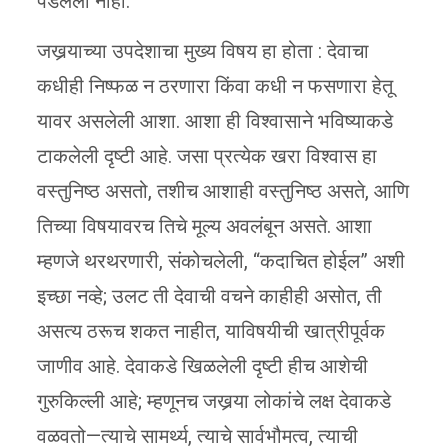
पडलेला नाही.
जखर्‍याच्या उपदेशाचा मुख्य विषय हा होता : देवाचा
कधीही निष्फळ न ठरणारा किंवा कधी न फसणारा हेतू
यावर असलेली आशा. आशा ही विश्वासाने भविष्याकडे
टाकलेली दृष्टी आहे. जसा प्रत्येक खरा विश्वास हा
वस्तुनिष्ठ असतो, तशीच आशाही वस्तुनिष्ठ असते, आणि
तिच्या विषयावरच तिचे मूल्य अवलंबून असते. आशा
म्हणजे थरथरणारी, संकोचलेली, “कदाचित होईल” अशी
इच्छा नव्हे; उलट ती देवाची वचने काहीही असोत, ती
असत्य ठरूच शकत नाहीत, याविषयीची खात्रीपूर्वक
जाणीव आहे. देवाकडे खिळलेली दृष्टी हीच आशेची
गुरुकिल्ली आहे; म्हणूनच जखर्‍या लोकांचे लक्ष देवाकडे
वळवतो—त्याचे सामर्थ्य, त्याचे सार्वभौमत्व, त्याची