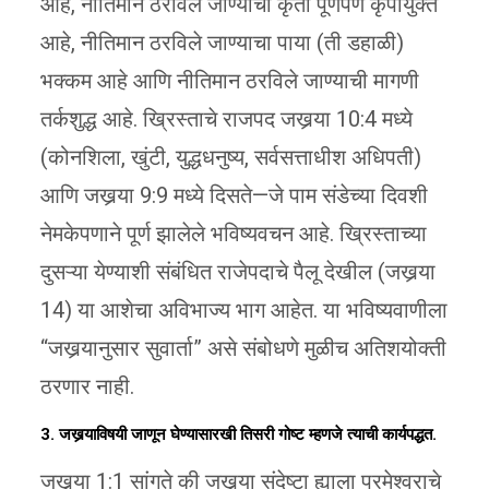
आहे, नीतिमान ठरविले जाण्याची कृती पूर्णपणे कृपायुक्त
आहे, नीतिमान ठरविले जाण्याचा पाया (ती डहाळी)
भक्कम आहे आणि नीतिमान ठरविले जाण्याची मागणी
तर्कशुद्ध आहे. ख्रिस्ताचे राजपद जखर्‍या 10:4 मध्ये
(कोनशिला, खुंटी, युद्धधनुष्य, सर्वसत्ताधीश अधिपती)
आणि जखर्‍या 9:9 मध्ये दिसते—जे पाम संडेच्या दिवशी
नेमकेपणाने पूर्ण झालेले भविष्यवचन आहे. ख्रिस्ताच्या
दुसऱ्या येण्याशी संबंधित राजेपदाचे पैलू देखील (जखर्‍या
14) या आशेचा अविभाज्य भाग आहेत. या भविष्यवाणीला
“जखर्‍यानुसार सुवार्ता” असे संबोधणे मुळीच अतिशयोक्ती
ठरणार नाही.
3. जखर्‍याविषयी जाणून घेण्यासारखी तिसरी गोष्ट म्हणजे त्याची कार्यपद्धत.
जखर्‍या 1:1 सांगते की जखर्‍या संदेष्टा ह्याला परमेश्वराचे